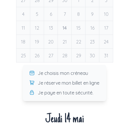
27
28
29
30
1
2
3
4
5
6
7
8
9
10
11
12
13
14
15
16
17
18
19
20
21
22
23
24
25
26
27
28
29
30
31
Je choisis mon créneau
Je réserve mon billet en ligne
Je paye en toute sécurité.
Jeudi 14 mai