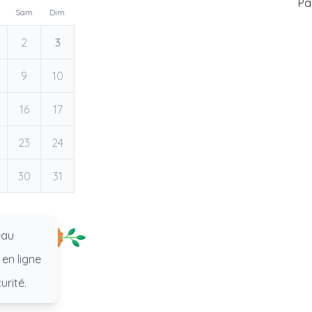
Pas
Sam
Dim
2
3
9
10
16
17
23
24
30
31
eau
 en ligne
urité.