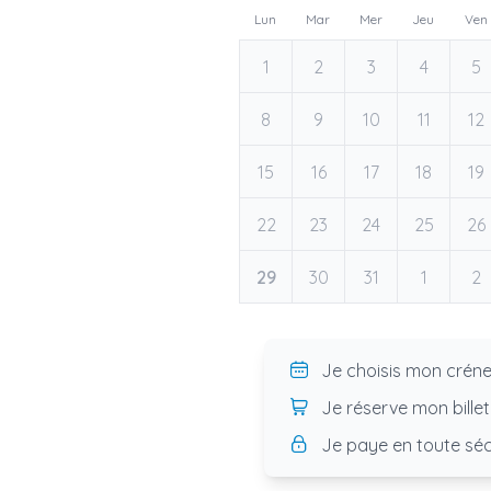
Lun
Mar
Mer
Jeu
Ven
1
2
3
4
5
8
9
10
11
12
15
16
17
18
19
22
23
24
25
26
29
30
31
1
2
Je choisis mon crén
Je réserve mon billet
Je paye en toute séc