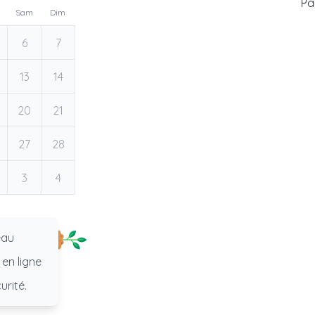
Pas
Sam
Dim
6
7
13
14
20
21
27
28
3
4
eau
 en ligne
urité.