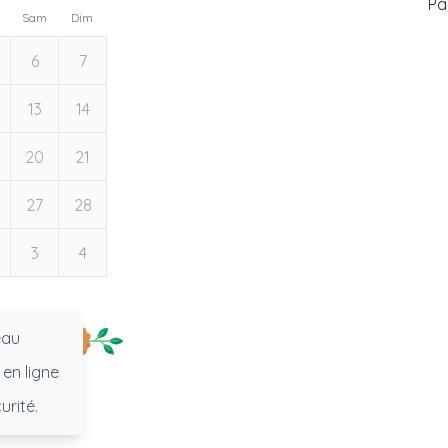
Pas
Sam
Dim
6
7
13
14
20
21
27
28
3
4
eau
 en ligne
urité.