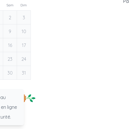
Pas
Sam
Dim
2
3
9
10
16
17
23
24
30
31
eau
 en ligne
urité.