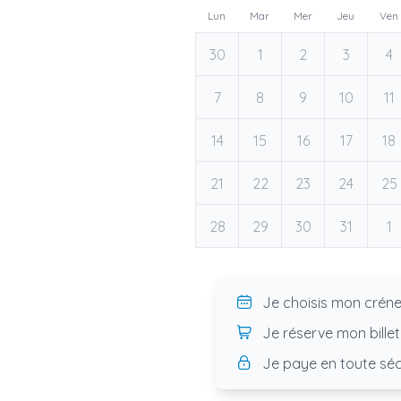
Lun
Mar
Mer
Jeu
Ven
30
1
2
3
4
7
8
9
10
11
14
15
16
17
18
21
22
23
24
25
28
29
30
31
1
Je choisis mon crén
Je réserve mon billet
Je paye en toute séc