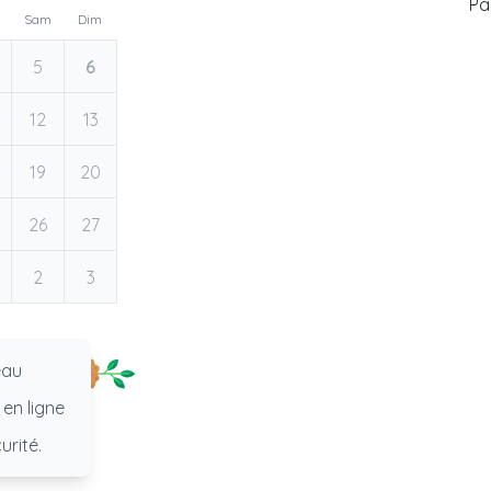
Pas
Sam
Dim
5
6
12
13
19
20
26
27
2
3
eau
 en ligne
urité.