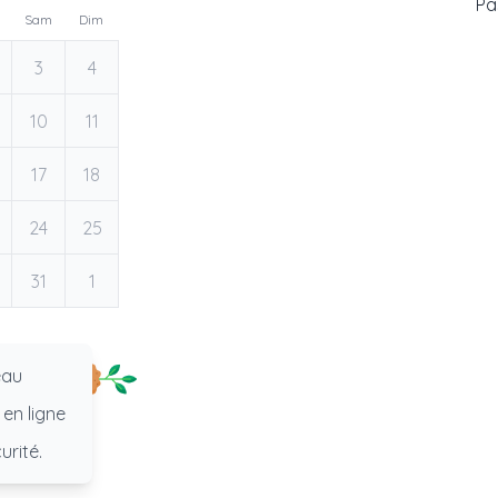
Pas
Sam
Dim
3
4
10
11
17
18
24
25
31
1
eau
 en ligne
urité.