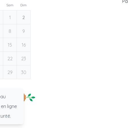
Pas
Sam
Dim
1
2
8
9
15
16
22
23
29
30
eau
 en ligne
urité.